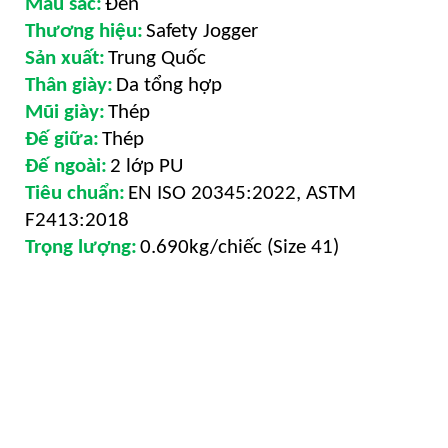
Màu sắc:
Đen
Thương hiệu:
Safety Jogger
Sản xuất:
Trung Quốc
Thân giày:
Da tổng hợp
Mũi giày:
Thép
Đế giữa:
Thép
Đế ngoài:
2 lớp PU
Tiêu chuẩn:
EN ISO 20345:2022, ASTM
F2413:2018
Trọng lượng:
0.690kg/chiếc (Size 41)
Giày bảo hộ lao động Safety Jogger Bestboy là
sản phẩm giày được ưa chuông nhất tại Phúc
Nam Safety, với lượt đánh giá trên Shopee đạt
4.9/5 sao. Đây là sản phẩm giày phù hợp nhất
cho anh em công nhân, kỹ sư hay người lao
động.