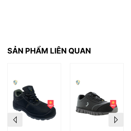
giày được ưa chuông nhất tại Phúc Nam Safety, với lượt
đánh giá trên Shopee đạt 4.9/5 sao. Đây là sản phẩm giày
phù hợp nhất cho anh em công nhân, kỹ sư hay người lao
động.
SẢN PHẨM LIÊN QUAN