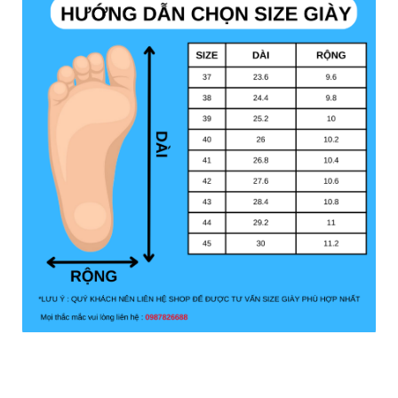
Giày bảo hộ lao động Safety Jogger Bestboy là sản phẩm