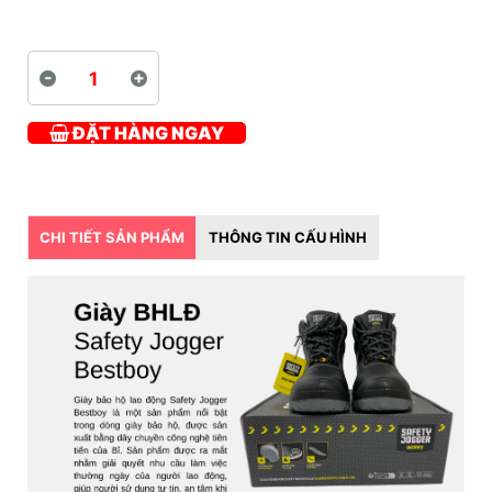
-
+
ĐẶT HÀNG NGAY
CHI TIẾT SẢN PHẨM
THÔNG TIN CẤU HÌNH