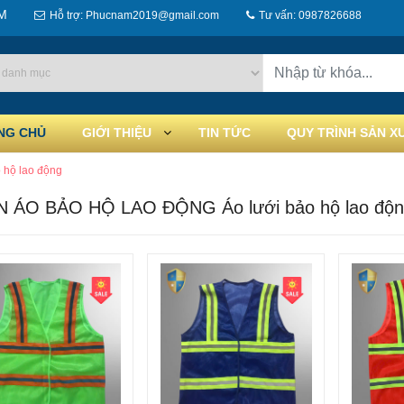
M
Hỗ trợ: Phucnam2019@gmail.com
Tư vấn: 0987826688
NG CHỦ
GIỚI THIỆU
TIN TỨC
QUY TRÌNH SẢN X
o hộ lao động
 ÁO BẢO HỘ LAO ĐỘNG Áo lưới bảo hộ lao độn