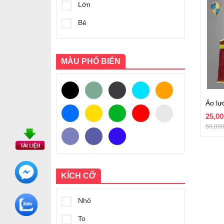
Lớn
Bé
MÀU PHỔ BIẾN
25,0
50,00
KÍCH CỠ
Nhỏ
To