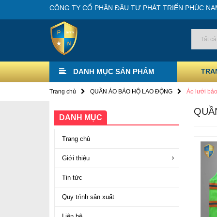
CÔNG TY CỔ PHẦN ĐẦU TƯ PHÁT TRIỂN PHÚC NA
DANH MỤC SẢN PHẨM
TRA
Trang chủ
QUẦN ÁO BẢO HỘ LAO ĐỘNG
Áo lưới bả
QUẦN
DANH MỤC
Trang chủ
Giới thiệu
Tin tức
Quy trình sản xuất
Liên hệ