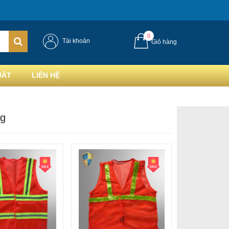
0
Tài khoản
Giỏ hàng
UẤT
LIÊN HỆ
g