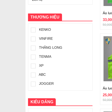
THƯƠNG HIỆU
33,0
50,00
KENKO
VINFIRE
THĂNG LONG
TENMA
XP
ABC
JOGGER
TINBA
25,0
50,00
PHÚC NAM SAFETY
KIỂU DÁNG
THUỲ DƯƠNG