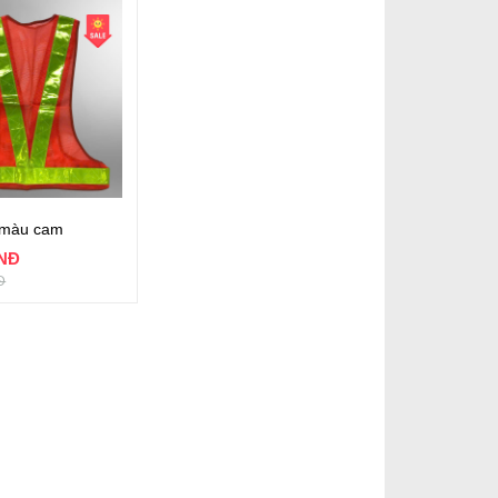
 màu cam
VNĐ
Đ