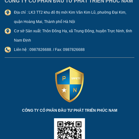
CÔNG TY CỔ PHẦN ĐẦU TƯ PHÁT TRIỂN PHÚC NAM
Địa chỉ : LK3 TT2 khu đô thị mới Kim Văn Kim Lũ, phường Đại Kim,
quận Hoàng Mai, Thành phố Hà Nội
Cơ sở Sản xuất: Thôn Đông Hạ, xã Trung Đông, huyện Trực Ninh, tỉnh
Nam Định
Liên hệ : 0987826688. / Fax: 0987826688
CÔNG TY CỔ PHẦN ĐẦU TƯ PHÁT TRIỂN PHÚC NAM