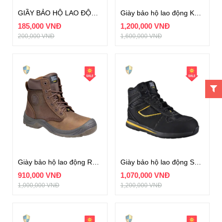
GIẦY BẢO HỘ LAO ĐỘNG ABC ĐẾ KẾP HÀNG XUẤT KHẨU BH05-2.K
Giày bảo hộ lao động K2-14 Hàn Quốc
185,000 VNĐ
1,200,000 VNĐ
200,000 VNĐ
1,600,000 VNĐ
Giày bảo hộ lao động RUSH S3
Giày bảo hộ lao động SPEEDY S3
910,000 VNĐ
1,070,000 VNĐ
1,000,000 VNĐ
1,200,000 VNĐ