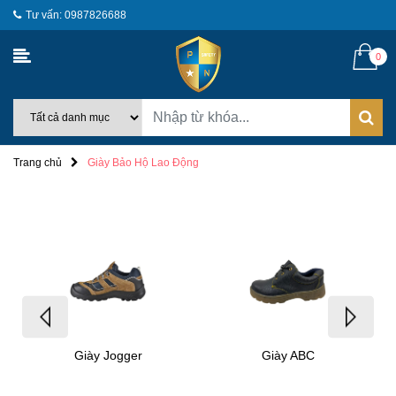
Tư vấn: 0987826688
0
Trang chủ
Giày Bảo Hộ Lao Động
Giày Jogger
Giày ABC