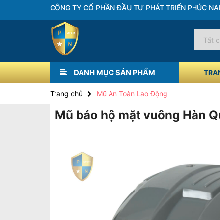
CÔNG TY CỔ PHẦN ĐẦU TƯ PHÁT TRIỂN PHÚC N
DANH MỤC SẢN PHẨM
TRA
Thiết Bị Phòng Cháy Chữa Cháy
Trang chủ
Mũ An Toàn Lao Động
Mũ bảo hộ mặt vuông Hàn 