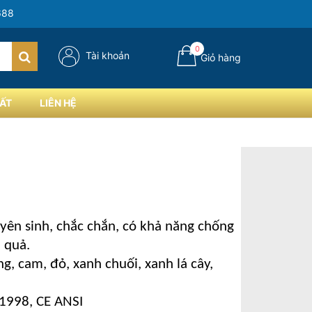
688
0
Tài khoản
Giỏ hàng
ẤT
LIÊN HỆ
ên sinh, chắc chắn, có khả năng chống
 quả.
g, cam, đỏ, xanh chuối, xanh lá cây,
1998, CE ANSI