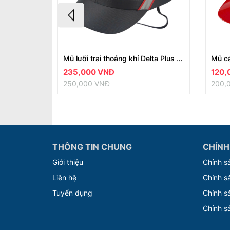
Mũ lưỡi trai thoáng khí Delta Plus Air Coltan
235,000 VNĐ
120,
250,000 VNĐ
200,
THÔNG TIN CHUNG
CHÍNH
Giới thiệu
Chính s
Liên hệ
Chính s
Tuyển dụng
Chính s
Chính s