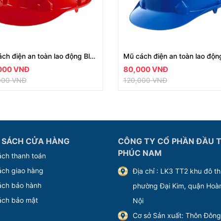
Mũ cách điện an toàn lao động Blue Eagle mã HR35
000 VNĐ
80,000 VNĐ
000 VNĐ
120,000 VNĐ
 SÁCH CỬA HÀNG
CÔNG TY CỔ PHẦN ĐẦU T
PHÚC NAM
ách thanh toán
ách giao hàng
Địa chỉ : LK3 TT2 khu đô th
ách bảo hành
phường Đại Kim, quận Hoà
ách bảo mật
Nội
Cơ sở Sản xuất: Thôn Đông