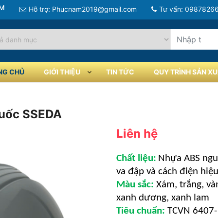
AM
Hỗ trợ: Phucnam2019@gmail.com
Tư vấn: 0987826
NG CHỦ
GIỚI THIỆU
TIN TỨC
QUY TRÌNH SẢN XU
Quốc SSEDA
Liên hệ
Chất liệu:
Nhựa ABS nguy
va đập và cách điện hiệu
Màu sắc:
Xám, trắng, vàn
xanh dương, xanh lam
Tiêu chuẩn:
TCVN 6407-