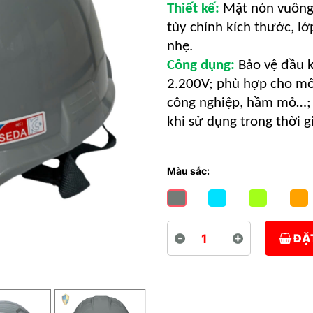
Thiết kế:
Mặt nón vuông,
tùy chỉnh kích thước, l
nhẹ.
Công dụng:
Bảo vệ đầu kh
2.200V; phù hợp cho mô
công nghiệp, hầm mỏ…; 
khi sử dụng trong thời g
Màu sắc:
-
+
ĐẶ