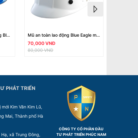
Mũ cách điện an toàn lao động Blue Eagle mã HC31
Mũ an toàn lao động Blue Eagle mã BP65
70,000 VNĐ
45,000 
80,000 VNĐ
50,000 V
Ư PHÁT TRIỂN
ị mới Kim Văn Kim Lũ,
ng Mai, Thành phố Hà
CÔNG TY CỔ PHẦN ĐẦU
 Hạ, xã Trung Đông,
TƯ PHÁT TRIỂN PHÚC NAM